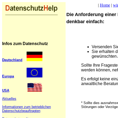
|
Home
|
wi
Die Anforderung einer
denkbar einfach:
Infos zum Datenschutz
Versenden Sie
Sie erhalten d
gewünschten 
Deutschland
Sollte Ihre Fragest
werden können, neh
Europa
Es erfolgt keine ei
anwaltliche Beratu
USA
Aktuelles
* Sollte dies ausnahmsw
Informationen zum betrieblichen
Störungen oder Verzöge
Datenschutzbeauftragten